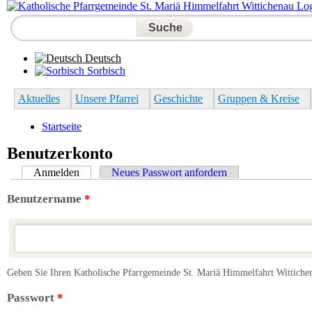
Suchformular
Suche
Deutsch
Sorbisch
Aktuelles
Unsere Pfarrei
Geschichte
Gruppen & Kreise
Sie sind hier
Startseite
Benutzerkonto
Anmelden
(aktiver Reiter)
Neues Passwort anfordern
Benutzername
*
Geben Sie Ihren Katholische Pfarrgemeinde St. Mariä Himmelfahrt Wittiche
Passwort
*