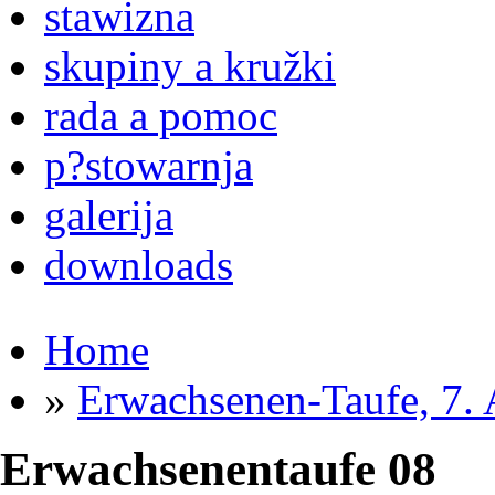
stawizna
skupiny a kružki
rada a pomoc
p?stowarnja
galerija
downloads
You are here
Home
»
Erwachsenen-Taufe, 7. 
Erwachsenentaufe 08