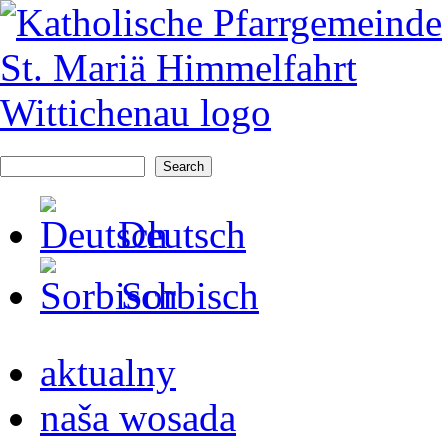
Search form
Search
Deutsch
Sorbisch
aktualny
naša wosada